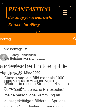
PHANTASTICO
...
der Shop für etwas mehr
Fantasy im Alltag
Beitrag
Alle Beiträge
Sanny Dandendom
Alle Beiträge
6. Mai 2017
1 Min. Lesezeit
artlerische Philosophie
Behind the Scenes
Aktualisiert:
30. März 2020
Shop-News
Oftmals sagt ein Bild mehr als 1000 
Tipps & Tricks im Alltag mit Kinder
Worte ... in diesem Sinne findet sich in 
Musik & mehr
der Rubrik "artlerische Philosophie" 
meine persönliche Sammlung an 
aussagekräftigen Bildern ... Sprüche, 
die zum Nachdenken anregen sollen 