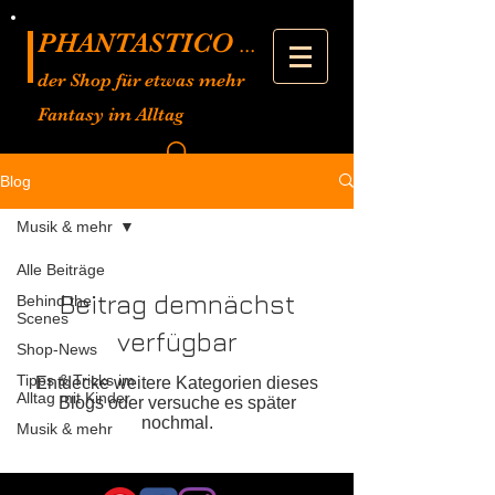
PHANTASTICO
...
der Shop für etwas mehr
Fantasy im Alltag
Blog
Musik & mehr
Alle Beiträge
Beitrag demnächst
Behind the
Scenes
verfügbar
Shop-News
Tipps & Tricks im
Entdecke weitere Kategorien dieses
Alltag mit Kinder
Blogs oder versuche es später
nochmal.
Musik & mehr