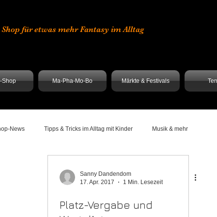
er Shop für etwas mehr Fantasy im Alltag
e-Shop
Ma-Pha-Mo-Bo
Märkte & Festivals
Ter
hop-News
Tipps & Tricks im Alltag mit Kinder
Musik & mehr
Sanny Dandendom
17. Apr. 2017
1 Min. Lesezeit
Platz-Vergabe und