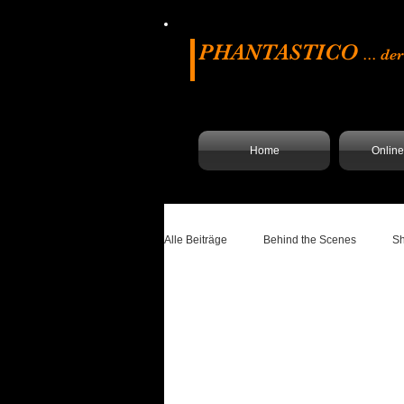
PHANTASTICO
... d
Home
Onlin
Alle Beiträge
Behind the Scenes
S