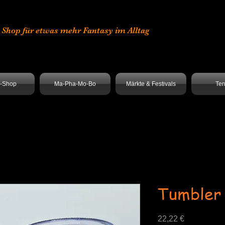
er Shop für etwas mehr Fantasy im Alltag
e-Shop
Ma-Pha-Mo-Bo
Märkte & Festivals
Ter
Tumbler
Preis
22,22 €