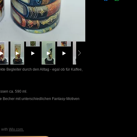
melden Sie sich bitt
der Ware über das K
te Begleiter durch den Alltag - egal ob für Kaffee,
assen ca. 590 ml.
 Becher mit unterschiedlichen Fantasy-Motiven
d with
Wix.com.