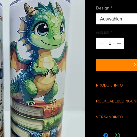
Design
*
Auswählen
Anzahl
*
3
PRODUKTINFO
Thermo-Becher aus E
RÜCKGABEBEDINGUN
Ein Umtausch wegen N
VERSANDINFO
ausgeschlossen.
Durch den Versand b
Porto & Verpackung b
selbstverständlich a
Hermes