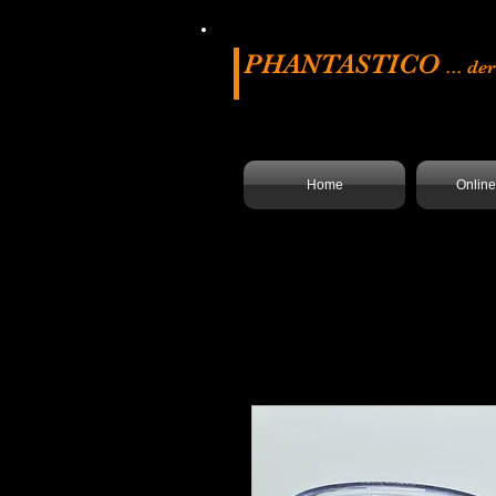
PHANTASTICO
... d
Home
Onlin