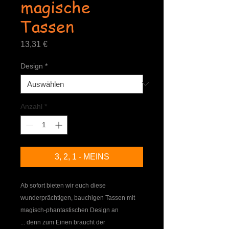
magische
Tassen
Preis
13,31 €
Design
*
Anzahl
*
3, 2, 1 - MEINS
Ab sofort bieten wir euch diese
wunderprächtigen, bauchigen Tassen mit
magisch-phantastischen Design an
... denn zum Einen braucht der