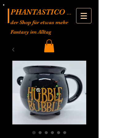
PHANTASTICO
...
der Shop für etwas mehr
Fantasy im Alltag