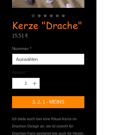
Kerze "Drache"
Preis
15,51 €
Nummer
*
Anzahl
*
3, 2, 1 - MEINS
Ich biete euch hier eine Ritual-Kerze im
Drachen-Design an; sie ist sowohl für
Drachen-Fans geeignet wie auch für Hexen,