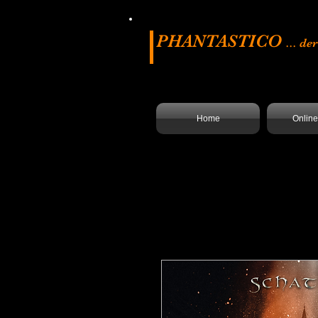
PHANTASTICO
... d
Home
Onlin