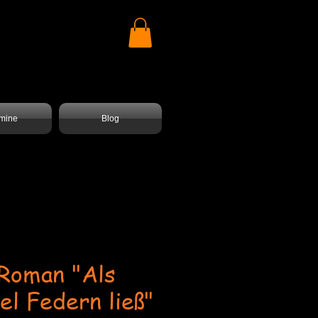
mine
Blog
Roman "Als
el Federn ließ"