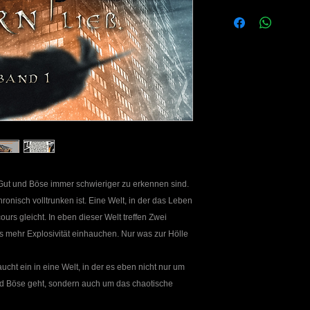
Durch den Versand b
Porto & Verpackung b
selbstverständlich a
Hermes
melden Sie sich bitt
der Ware über das K
 Gut und Böse immer schwieriger zu erkennen sind.
ronisch volltrunken ist. Eine Welt, in der das Leben
rs gleicht. In eben dieser Welt treffen Zwei
 mehr Explosivität einhauchen. Nur was zur Hölle
t dem Teufel zu tun?!
n eine Welt, in der es eben nicht nur um
d Böse geht, sondern auch um das chaotische