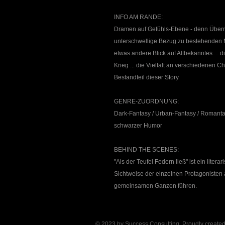
INFO AM RANDE:
Dramen auf Gefühls-Ebene - denn Überr
unterschwellige Bezug zu bestehenden
etwas andere Blick auf Altbekanntes ... d
Krieg ... die Vielfalt an verschiedenen C
Bestandteil dieser Story
GENRE-ZUORDNUNG:
Dark-Fantasy / Urban-Fantasy / Romanta
schwarzer Humor
BEHIND THE SCENES:
"Als der Teufel Federn ließ" ist ein liter
Sichtweise der einzelnen Protagonisten 
gemeinsamen Ganzen führen.
© 2023 by Success Consulting. Proudly create