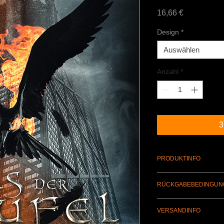
Preis
16,66 €
Design
*
Auswählen
Anzahl
*
3
PRODUKTINFO
Dark-Romance / Fa
RÜCKGABEBEDINGUN
Ein Umtausch wegen N
VERSANDINFO
ausgeschlossen.