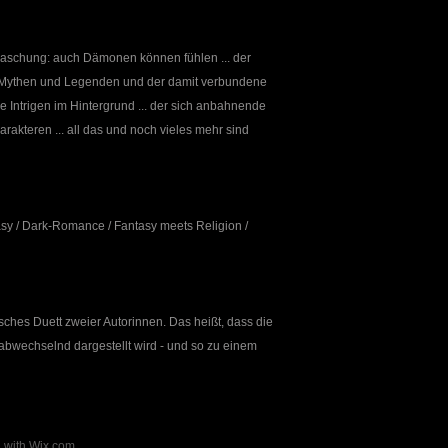
aschung: auch Dämonen können fühlen ... der
 Mythen und Legenden und der damit verbundene
ie Intrigen im Hintergrund ... der sich anbahnende
harakteren ... all das und noch vieles mehr sind
sy / Dark-Romance / Fantasy meets Religion /
arisches Duett zweier Autorinnen. Das heißt, dass die
abwechselnd dargestellt wird - und so zu einem
d with
Wix.com.