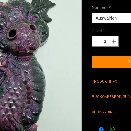
Nummer
*
Auswählen
Anzahl
*
3
PRODUKTINFO
Drache aus Epoxid-H
RÜCKGABEBEDINGUN
Ein Umtausch wegen N
VERSANDINFO
ausgeschlossen.
Durch den Versand b
Porto & Verpackung b
selbstverständlich a
Hermes