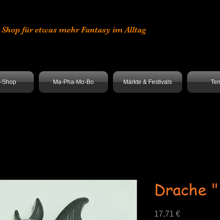
er Shop für etwas mehr Fantasy im Alltag
e-Shop
Ma-Pha-Mo-Bo
Märkte & Festivals
Ter
Drache "
Preis
17,71 €