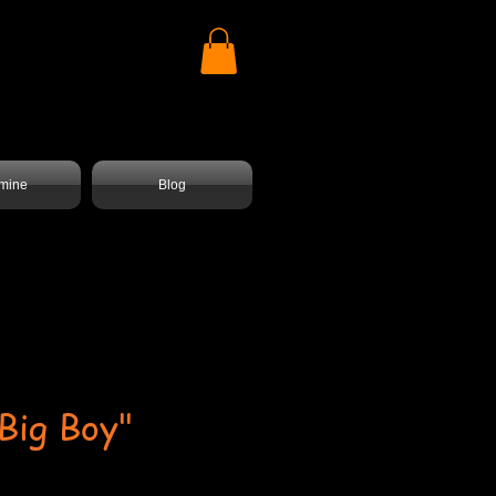
mine
Blog
Big Boy"