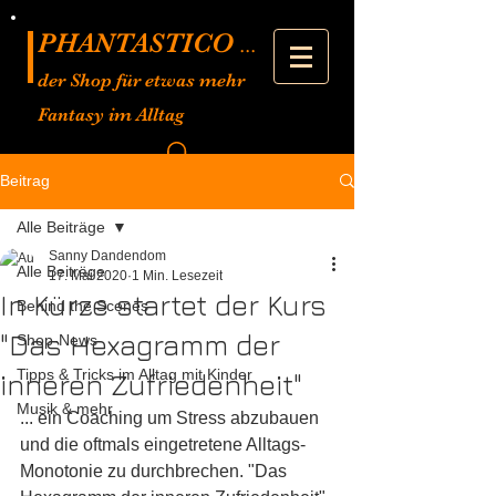
PHANTASTICO
...
der Shop für etwas mehr
Fantasy im Alltag
Beitrag
Alle Beiträge
Sanny Dandendom
Alle Beiträge
17. Mai 2020
1 Min. Lesezeit
In Kürze startet der Kurs
Behind the Scenes
"Das Hexagramm der
Shop-News
Tipps & Tricks im Alltag mit Kinder
inneren Zufriedenheit"
Musik & mehr
... ein Coaching um Stress abzubauen 
und die oftmals eingetretene Alltags-
Monotonie zu durchbrechen. "Das 